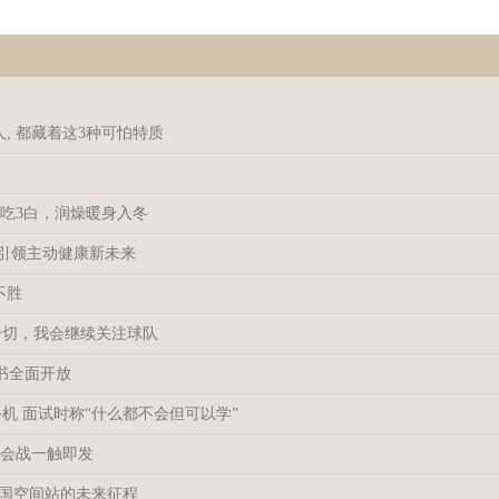
人, 都藏着这3种可怕特质
要吃3白，润燥暖身入冬
品引领主动健康新未来
不胜
一切，我会继续关注球队
路书全面开放
机 面试时称“什么都不会但可以学”
转会战一触即发
 中国空间站的未来征程