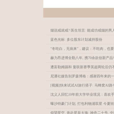
烟说戒就戒? 医生坦言: 能成功戒烟的男
蓝色光标: 多位股东计划减持股份
“冬吃白，无病来”，建议：不吃肉，也
赫力昂进博全勤八年, 携70余款创新产
遭富勒姆踢和 曼联新赛季英超两轮后仍
尼潘社媒告别罗森博格：感谢四年来的
[视频]快来试试AI旅行搭子: 马蜂窝AI
沈义人回忆10年前大学毕业境况：喜欢手
曝沙特豪门计划, 打包利物浦双星 今夏
仰望星空, 奔赴星辰大海: 神舟二十号,